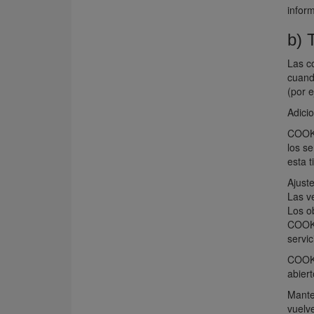
infor
b) 
Las c
cuand
(por 
Adicio
COOKI
los se
esta t
Ajust
Las v
Los o
COOKI
servic
COOKI
abiert
Manten
vuelve