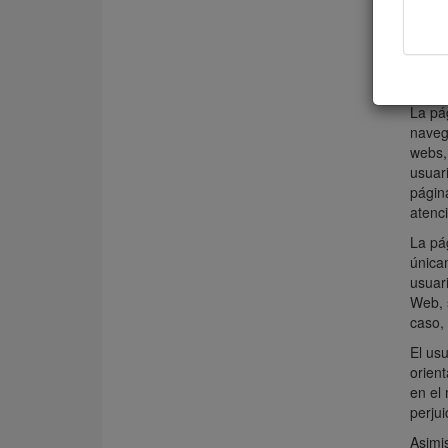
c) Có
d) Qu
a) 
La pá
naveg
webs, 
usuar
página
atenci
La pág
única
usuari
Web, s
caso,
El usu
orient
en el 
perjui
Asimis