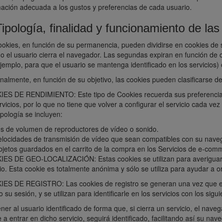
mación adecuada a los gustos y preferencias de cada usuario.
Tipología, finalidad y funcionamiento de la
ookies, en función de su permanencia, pueden dividirse en cookies de
o el usuario cierra el navegador. Las segundas expiran en función de c
ejemplo, para que el usuario se mantenga identificado en los servicio
nalmente, en función de su objetivo, las cookies pueden clasificarse de
ES DE RENDIMIENTO: Este tipo de Cookies recuerda sus preferencias
rvicios, por lo que no tiene que volver a configurar el servicio cada ve
ipología se incluyen:
es de volumen de reproductores de vídeo o sonido.
elocidades de transmisión de vídeo que sean compatibles con su nave
bjetos guardados en el carrito de la compra en los Servicios de e-com
ES DE GEO-LOCALIZACIÓN: Estas cookies se utilizan para averiguar e
io. Esta cookie es totalmente anónima y sólo se utiliza para ayudar a or
ES DE REGISTRO: Las cookies de registro se generan una vez que el 
o su sesión, y se utilizan para identificarle en los servicios con los sigui
er al usuario identificado de forma que, si cierra un servicio, el nav
 a entrar en dicho servicio, seguirá identificado, facilitando así su nave