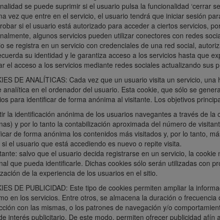
nalidad se puede suprimir si el usuario pulsa la funcionalidad ‘cerrar s
a vez que entre en el servicio, el usuario tendrá que iniciar sesión para
bar si el usuario está autorizado para acceder a ciertos servicios, po
onalmente, algunos servicios pueden utilizar conectores con redes soci
o se registra en un servicio con credenciales de una red social, autoriz
cuerda su identidad y le garantiza acceso a los servicios hasta que ex
r el acceso a los servicios mediante redes sociales actualizando sus pr
ES DE ANALÍTICAS: Cada vez que un usuario visita un servicio, una 
 analítica en el ordenador del usuario. Esta cookie, que sólo se genera e
ios para identificar de forma anónima al visitante. Los objetivos princi
ir la identificación anónima de los usuarios navegantes a través de la 
as) y por lo tanto la contabilización aproximada del número de visitan
ficar de forma anónima los contenidos más visitados y, por lo tanto, má
si el usuario que está accediendo es nuevo o repite visita.
ante: salvo que el usuario decida registrarse en un servicio, la cookie
al que pueda identificarle. Dichas cookies sólo serán utilizadas con p
zación de la experiencia de los usuarios en el sitio.
ES DE PUBLICIDAD: Este tipo de cookies permiten ampliar la informac
o en los servicios. Entre otros, se almacena la duración o frecuencia de
acción con las mismas, o los patrones de navegación y/o comportamien
 de interés publicitario. De este modo, permiten ofrecer publicidad afín a