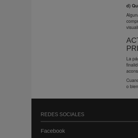
d) Qu
Algun
compra
visual
AC
PR
La pág
finali
aconse
Cuand
o bien
REDES SOCIALES
Facebook