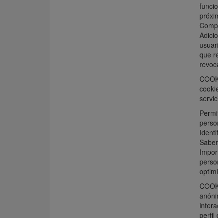
funcio
próxim
Compro
Adici
usuari
que re
revoca
COOKI
cookie
servic
Permit
person
Identi
Saber 
Import
person
optimi
COOKI
anónim
inter
perfil