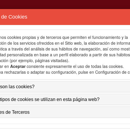
a de Cookies
amos cookies propias y de terceros que permiten el funcionamiento y la
ión de los servicios ofrecidos en el Sitio web, la elaboración de inform
stica a través del análisis de sus hábitos de navegación, así como most
idad personalizada en base a un perfil elaborado a partir de sus hábito
ción (por ejemplo, páginas visitadas).
sar en
Aceptar
consiente expresamente el uso de todas las cookies.
ea rechazarlas o adaptar su configuración, pulse en
Configuración de c
CASTS
SEMERGEN EN LOS MEDIOS
INVESTIGACIÓN
CO
son las cookies?
ipos de cookies se utilizan en esta página web?
lítica de cookies
es de Terceros
ilización de cookies y Web bugs por la página Web.
pología, finalidad y funcionamiento de las cookies.