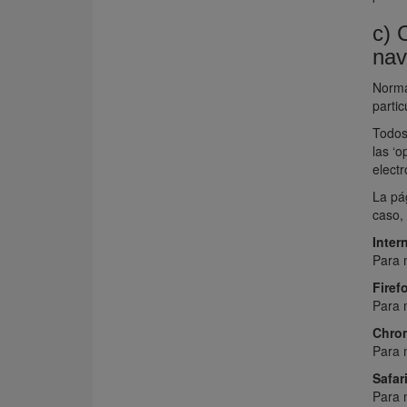
c) 
nav
Norma
partic
Todos
las ‘
elect
La pá
caso,
Inter
Para 
Firef
Para 
Chro
Para 
Safar
Para 