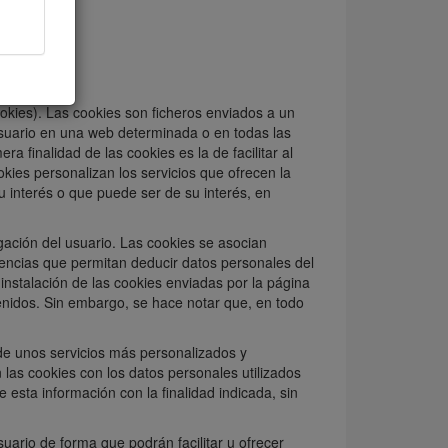
vegadores.
okies). Las cookies son ficheros enviados a un
usuario en una web determinada o en todas las
a finalidad de las cookies es la de facilitar al
kies personalizan los servicios que ofrecen la
u interés o que puede ser de su interés, en
egación del usuario. Las cookies se asocian
encias que permitan deducir datos personales del
instalación de las cookies enviadas por la página
tenidos. Sin embargo, se hace notar que, en todo
e de unos servicios más personalizados y
 las cookies con los datos personales utilizados
esta información con la finalidad indicada, sin
uario de forma que podrán facilitar u ofrecer