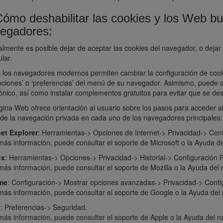
Cómo deshabilitar las cookies y los Web bu
egadores:
lmente es posible dejar de aceptar las cookies del navegador, o dejar 
ular.
 los navegadores modernos permiten cambiar la configuración de cook
opciones’ o ‘preferencias’ del menú de su navegador. Asimismo, puede 
rónico, así como instalar complementos gratuitos para evitar que se de
gina Web ofrece orientación al usuario sobre los pasos para acceder al
 de la navegación privada en cada uno de los navegadores principales:
net Explorer
: Herramientas-> Opciones de Internet-> Privacidad-> Conf
más información, puede consultar el
soporte de Microsoft
o la Ayuda de
ox
: Herramientas-> Opciones-> Privacidad-> Historial-> Configuración 
más información, puede consultar el
soporte de Mozilla
o la Ayuda del 
me
: Configuración-> Mostrar opciones avanzadas-> Privacidad-> Confi
más información, puede consultar el
soporte de Google
o la Ayuda del
i
: Preferencias-> Seguridad.
más información, puede consultar el
soporte de Apple
o la Ayuda del n