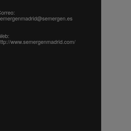
orreo:
semergenmadrid@semergen.es
Web:
ttp://www.semergenmadrid.com/