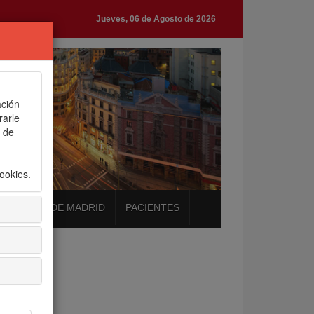
Jueves, 06 de Agosto de 2026
ación
rarle
s de
ookies
.
MUNIDAD DE MADRID
PACIENTES